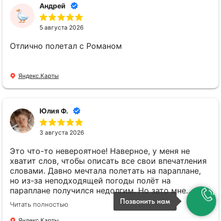
Андрей
5 августа 2026
Отлично полетал с Романом
Яндекс.Карты
Юлия Ф.
3 августа 2026
Это что-то невероятное! Наверное, у меня не
хватит слов, чтобы описать все свои впечатления
словами. Давно мечтала полетать на параплане,
но из-за неподходящей погоды полёт на
параплане получился недолгим. Но зато мне
посчастливилось полетать и на параплане, и на
Позвонить нам
Читать полностью
паралёте) это два совершенно разных ощущения,
каждое из который стоит прожить хотя бы раз!
Яндекс.Карты