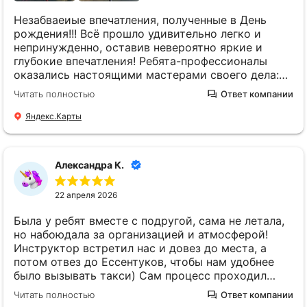
Незабваеиые впечатления, полученные в День
рождения!!! Всё прошло удивительно легко и
непринужденно, оставив невероятно яркие и
глубокие впечатления! Ребята-профессионалы
оказались настоящими мастерами своего дела:
начиная от подготовки оборудования и
Читать полностью
Ответ компании
заканчивая инструктажем перед взлетом, всё
было организовано идеально. Ощущение свободы
Яндекс.Карты
и полета над землей стало настоящим подарком
судьбы. Этот опыт оказался настолько ярким и
вдохновляющим, что я настоятельно рекомендую
Александра К.
каждому хотя бы однажды испытать подобные
эмоции. Полёт на параплане — это нечто
22 апреля 2026
особенное, что навсегда останется в памяти и
подарит радость и вдохновение на долгие годы
Была у ребят вместе с подругой, сама не летала,
вперед.
но набоюдала за организацией и атмосферой!
Инструктор встретил нас и довез до места, а
потом отвез до Ессентуков, чтобы нам удобнее
было вызывать такси) Сам процесс проходил
очень органищовано, видно, что все, работабщие
Читать полностью
Ответ компании
там, профессионалы. Подругу очень мило