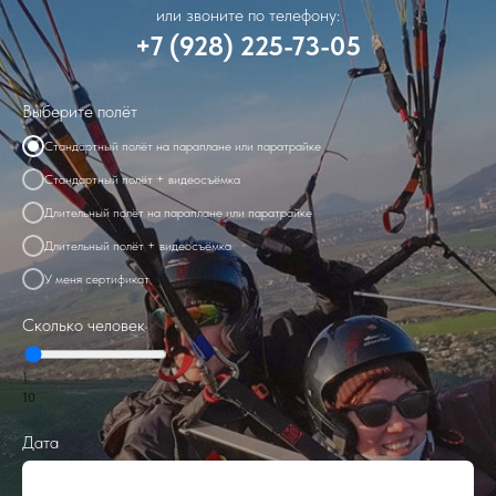
или звоните по телефону:
+7 (928) 225-73-05
Выберите полёт
Стандартный полёт на параплане или паратрайке
Стандартный полёт + видеосъёмка
Длительный полёт на параплане или паратрайке
Длительный полёт + видеосъёмка
У меня сертификат
Сколько человек
1
10
Дата