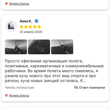
поддерживали, шутили, чтобы она не
Яндекс.Карты
волновалась, провали инструктаж, несколько раз
убедившись, что все понятно. Видно, что в
приоритете безопасность клиентов! После
Анна К.
наблюдения даже самой захотелось попробовать
и приехать именно сюда, чтобы быть уверенной в
22 апреля 2026
своей безопасности и получить максимальное
удовольствие от полета!!
Просто офигенная организация полета,
позитивные, харизматичные и коммуникабельные
работники. Во время полета много смеялись, я
узнала кучу нового про этот вид спорта и про
регион, куча новых эмоций осталась. К
безопасности нет нареканий, организация полета
Читать полностью
Ответ компании
на 5, название оправдано))
Яндекс.Карты